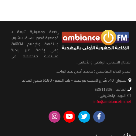
إذاعة جمعياتية تابعة لـ
"جمعية قصور الساف للشباب
والثقافة والإعلام AKJCM"،
وهي إذاعة غير ربحية
مستقلة متخصصة في
المجال الشبابي، الرياضي والثقافي.
المدير العام المؤسس : محمد أمين عبد الواحد
العنوان: 40، شارع الحبيب بورقيبة - باب القصر- 5180 قصور الساف
الهاتف : 52911306
البريد الإلكتروني :
info@ambiancefm.net