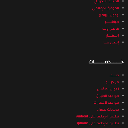
الميثاق التحريري
الموفق الإعلامي
جدول البرامج
مباشــــر
كاميرا ويب
إشهـــار
إتصـل بنــا
خـــــــدمـــــــات
صـــور
فيـديـــو
أحوال الطقس
مواعيد الطيران
مواعيد القطارات
صفحات صفراء
تطبيق الإذاعة على Android
تطبيق الإذاعة على iphone