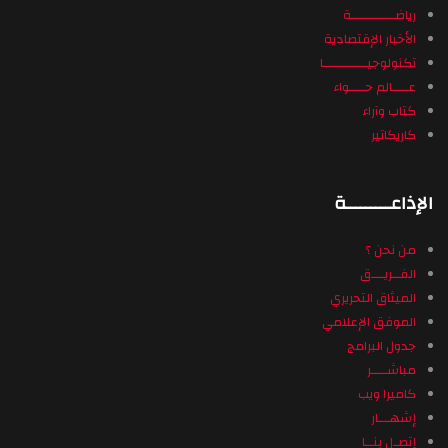
رياضـــــــــــة
الأخبار الإقتصادية
تكنولوجيـــــــــــا
عــــالم حــــواء
كتاب وآراء
كاريكاتير
الإذاعـــــــــة
من نحن ؟
الفــريـــق
الميثاق التحريري
الموفق الإعلامي
جدول البرامج
مباشــــر
كاميرا ويب
إشهـــار
إتصـل بنــا