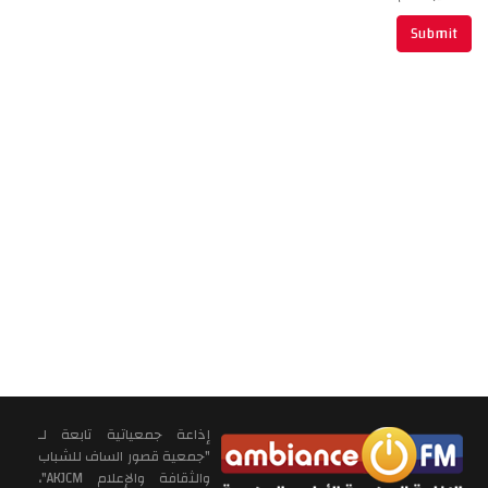
إذاعة جمعياتية تابعة لـ
"جمعية قصور الساف للشباب
والثقافة والإعلام AKJCM"،