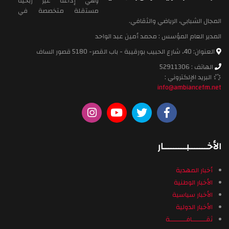
وهي إذاعة غير ربحية
مستقلة متخصصة في
المجال الشبابي، الرياضي والثقافي.
المدير العام المؤسس : محمد أمين عبد الواحد
العنوان: 40، شارع الحبيب بورقيبة - باب القصر- 5180 قصور الساف
الهاتف : 52911306
البريد الإلكتروني :
info@ambiancefm.net
الأخـــــــبـــــــــار
أخبار المهدية
الأخبار الوطنية
الأخبار سياسية
الأخبار الدولية
ثقـــــــافــــــــة