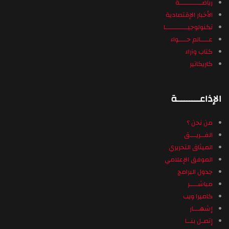
رياضـــــــــــة
الأخبار الإقتصادية
تكنولوجيـــــــــــا
عــــالم حــــواء
كتاب وآراء
كاريكاتير
الإذاعـــــــــة
من نحن ؟
الفــريـــق
الميثاق التحريري
الموفق الإعلامي
جدول البرامج
مباشــــر
كاميرا ويب
إشهـــار
إتصـل بنــا