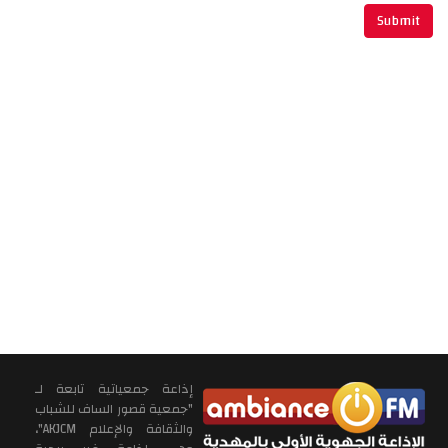
إذاعة جمعياتية تابعة لـ
"جمعية قصور الساف للشباب
والثقافة والإعلام AKJCM"،