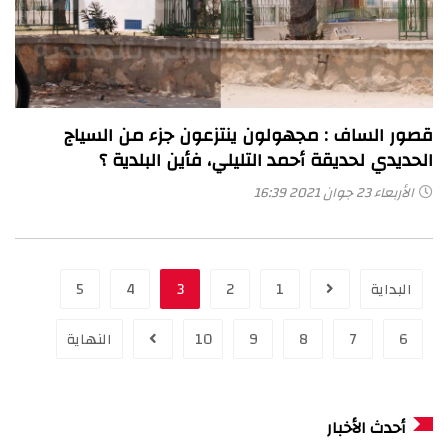
قصور الساف : مجهولون ينتزعون جزء من السياج
الحديدي لحديقة أحمد التليلي، فأين البلدية ؟
الأربعاء 23 جوان 2021 16:39
البداية
1
2
3
4
5
6
7
8
9
10
النهاية
أحدث الأخبار