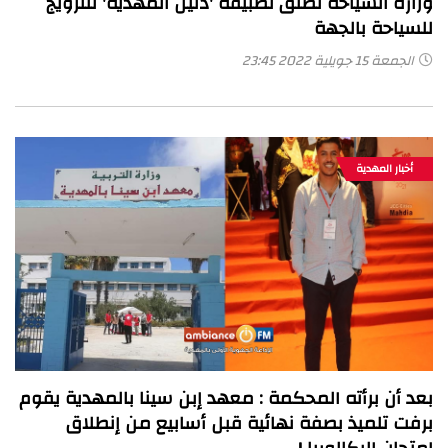
وزارة السياحة تطلق تطبيقة 'دليل المهدية' للترويج
للسياحة بالجهة
الجمعة 15 جويلية 2022 23:45
أخبار المهدية
بعد أن برأته المحكمة : معهد إبن سينا بالمهدية يقوم
برفت تلميذ بصفة نهائية قبل أسابيع من إنطلاق