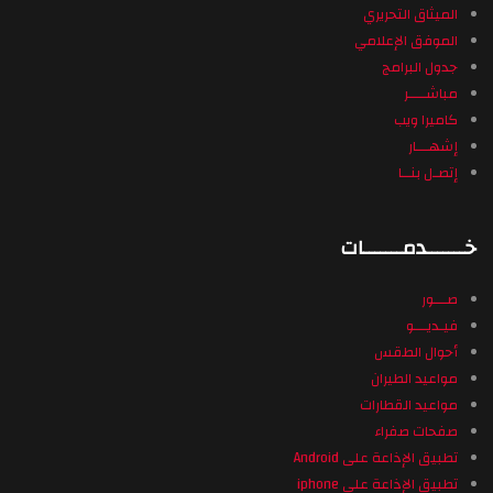
الميثاق التحريري
الموفق الإعلامي
جدول البرامج
مباشــــر
كاميرا ويب
إشهـــار
إتصـل بنــا
خـــــــدمـــــــات
صـــور
فيـديـــو
أحوال الطقس
مواعيد الطيران
مواعيد القطارات
صفحات صفراء
تطبيق الإذاعة على Android
تطبيق الإذاعة على iphone