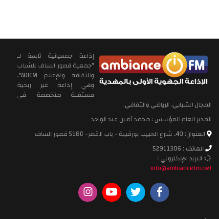
إذاعة جمعياتية تابعة لـ
"جمعية قصور الساف للشباب
والثقافة والإعلام AKJCM"،
وهي إذاعة غير ربحية
مستقلة متخصصة في
المجال الشبابي، الرياضي والثقافي.
المدير العام المؤسس : محمد أمين عبد الواحد
العنوان: 40، شارع الحبيب بورقيبة - باب القصر- 5180 قصور الساف
الهاتف : 52911306
البريد الإلكتروني :
info@ambiancefm.net