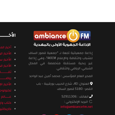
الأخـــــــب
أخبار ال
إذاعة جمعياتية تابعة لـ "جمعية قصور الساف
الأخبار ا
للشباب والثقافة والإعلام AKJCM"، وهي إذاعة
الأخبار 
غير ربحية مستقلة متخصصة في المجال
الأخبار ال
الشبابي، الرياضي والثقافي.
ثقـــــــا
المدير العام المؤسس : محمد أمين عبد الواحد
رياضــــــ
العنوان: 40، شارع الحبيب بورقيبة - باب
الأخبار ا
القصر- 5180 قصور الساف
تكنولوجيــ
الهاتف : 52911306
عــــالم ح
البريد الإلكتروني :
كتاب وآرا
info@ambiancefm.net
كاريكاتير