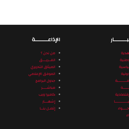
ـــــــــار
الإذاعـــــــــة
مهدية
من نحن ؟
لوطنية
الفــريـــق
سياسية
الميثاق التحريري
دولية
الموفق الإعلامي
فــــــــة
جدول البرامج
ـــــة
مباشــــر
لإقتصادية
كاميرا ويب
ـــــــــا
إشهـــار
ــــواء
إتصـل بنــا
ء