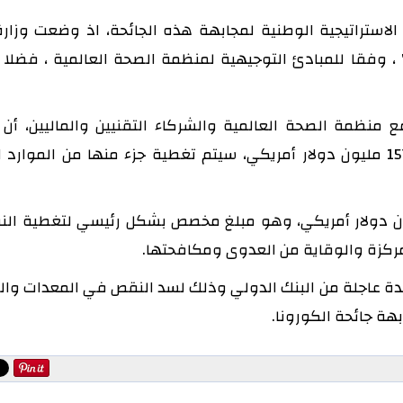
استراتيجية الوطنية لمجابهة هذه الجائحة، اذ وضعت وزار
 وفقا للمبادئ التوجيهية لمنظمة الصحة العالمية ، فضلا 
ع منظمة الصحة العالمية والشركاء التقنيين والماليين، أن 
الإجمالية لتنفيذ هذه الخطة يمكن أن تصل إلى 157 مليون دولار أمريكي، سيتم تغطية جزء منها من الم
حديد فجوة تمويلية تبلغ حوالي 72 مليون دولار أمريكي، وهو مبلغ مخصص بشكل رئيسي لتغط
المركزة والوقاية من العدوى ومكافحتها.
دة عاجلة من البنك الدولي وذلك لسد النقص في المعدات و
هة جائحة الكورونا.