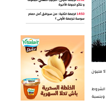
22:02
الرابطة الأولى : الترتيب النهائي للبطولة
و نتائج الجولة الأخيرة
14:50
الرابطة الثانية : من سيرافق أمل حمام
سوسة للرابطة الأولى ؟
من المنتظر أن تحصل تونس على قرض من البنك الدولي للإنشاء والتعمير بقيمة 3ر18 مليون أورو أي حوالي 6ر57 مليون
 البنك الدولي بتاريخ 11 ماي 2020. وتتمثل الشروط
د ب 15 عاما منها 3 سنوات امهال وبنسبة